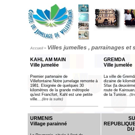
Villes jumelles , parrainages et s
Accueil
>
KAHL AM MAIN
GREMDA
Ville jumelée
Ville jumelée
Premier partenaire de
La ville de Gremd
Villefontaine.Notre jumelage remonte à
dizaine de kilomè
1981. Eloignée de quelques 30
Sfax (la deuxième 
kilomètres de la grande métropole
route de Kairouan,
qu'est Francfort, Kahl est une petite
de la Tunisie...
(li
ville....
(lire la suite)
URMENIS
SU
Village parainné
REPUBLIQU
DU