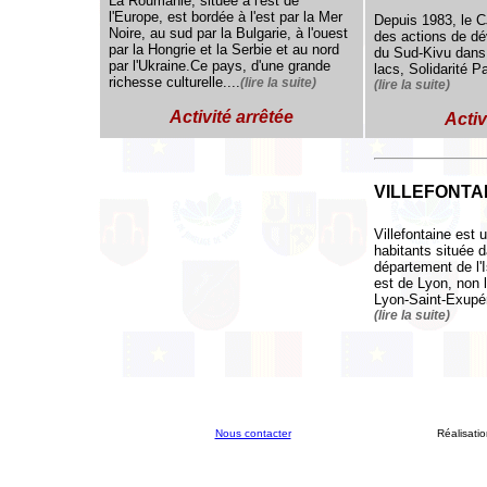
La Roumanie, située à l'est de
l'Europe, est bordée à l'est par la Mer
Depuis 1983, le 
Noire, au sud par la Bulgarie, à l'ouest
des actions de 
par la Hongrie et la Serbie et au nord
du Sud-Kivu dans 
par l'Ukraine.Ce pays, d'une grande
lacs, Solidarité
richesse culturelle....
(lire la suite)
(lire la suite)
Activité arrêtée
Activ
VILLEFONTA
Villefontaine es
habitants située 
département de l'
est de Lyon, non l
Lyon-Saint-Exupéry
(lire la suite)
Nous contacter
Réalisati